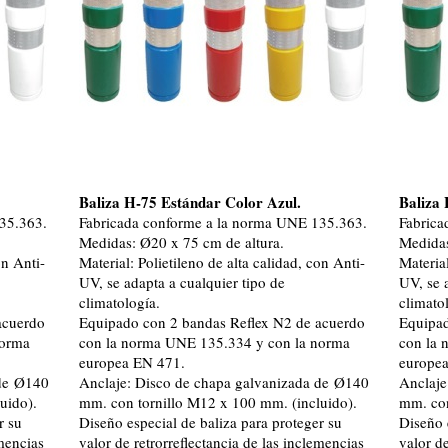
Baliza H-75 Estándar Color Azul.
Baliza 
35.363.
Fabricada conforme a la norma UNE 135.363.
Fabrica
Medidas: Ø20 x 75 cm de altura.
Medidas
on Anti-
Material: Polietileno de alta calidad, con Anti-
Material
UV, se adapta a cualquier tipo de
UV, se 
climatología.
climato
acuerdo
Equipado con 2 bandas Reflex N2 de acuerdo
Equipad
norma
con la norma UNE 135.334 y con la norma
con la 
europea EN 471.
europe
 de Ø140
Anclaje: Disco de chapa galvanizada de Ø140
Anclaje
uido).
mm. con tornillo M12 x 100 mm. (incluido).
mm. con
r su
Diseño especial de baliza para proteger su
Diseño 
emencias
valor de retrorreflectancia de las inclemencias
valor de