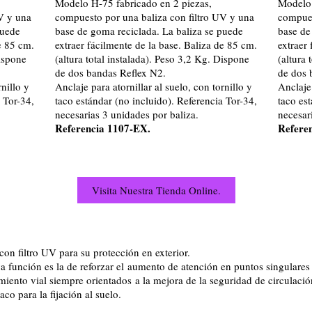
Modelo H-75 fabricado en 2 piezas,
Modelo 
V y una
compuesto por una baliza con filtro UV y una
compues
puede
base de goma reciclada. La baliza se puede
base de
e 85 cm.
extraer fácilmente de la base. Baliza de 85 cm.
extraer
Dispone
(altura total instalada). Peso 3,2 Kg. Dispone
(altura 
de dos bandas Reflex N2.
de dos 
rnillo y
Anclaje para atornillar al suelo, con tornillo y
Anclaje 
 Tor-34,
taco estándar (no incluido). Referencia Tor-34,
taco es
necesarias 3 unidades por baliza.
necesar
Referencia 1107-EX.
Refere
Visita Nuestra Tienda Online.
on filtro UV para su protección en exterior.
función es la de reforzar el aumento de atención en puntos singulares 
miento vial siempre orientados a la mejora de la seguridad de circulació
taco para la fijación al suelo.