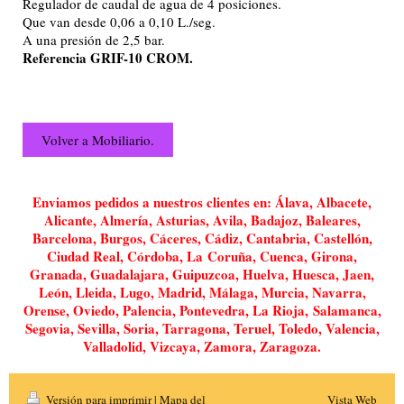
Regulador de caudal de agua de 4 posiciones.
Que van desde 0,06 a 0,10 L./seg.
A una presión de 2,5 bar.
Referencia GRIF-10 CROM.
Volver a Mobiliario.
Enviamos pedidos a nuestros clientes en: Álava, Albacete,
Alicante, Almería, Asturias, Avila, Badajoz, Baleares,
Barcelona, Burgos, Cáceres, Cádiz, Cantabria, Castellón,
Ciudad Real, Córdoba, La Coruña, Cuenca, Girona,
Granada, Guadalajara, Guipuzcoa, Huelva, Huesca, Jaen,
León, Lleida, Lugo, Madrid, Málaga, Murcia, Navarra,
Orense, Oviedo, Palencia, Pontevedra, La Rioja, Salamanca,
Segovia, Sevilla, Soria, Tarragona, Teruel, Toledo, Valencia,
Valladolid, Vizcaya, Zamora, Zaragoza.
Versión para imprimir
|
Mapa del
Vista Web