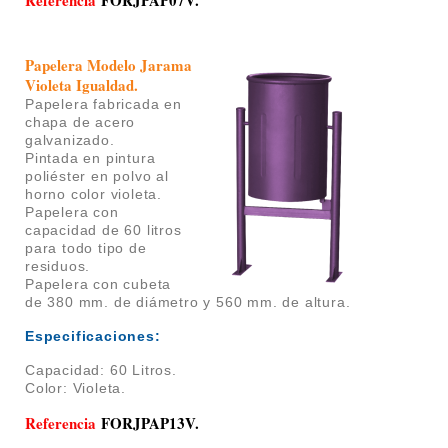
Referencia
FORJPAP07V.
Papelera Modelo Jarama
Violeta Igualdad
.
Papelera fabricada en
chapa de acero
galvanizado.
P
intada en pintura
poliéster en polvo al
horno color violeta.
Papelera con
c
apacidad de 60 litros
para todo tipo de
residuos.
Papelera con cubeta
de 380 mm. de diámetro y 560 mm. de altura.
Especificaciones:
Capacidad: 60 Litros.
Color: Violeta.
Referencia
FORJPAP13V.